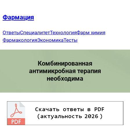
Перейти
к
Фармация
содержимому
Ответы
Специалитет
Технология
Фарм химия
Фармакология
Экономика
Тесты
Комбинированная
антимикробная терапия
необходима