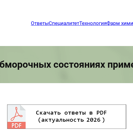
Ответы
Специалитет
Технология
Фарм хим
обморочных состояниях прим