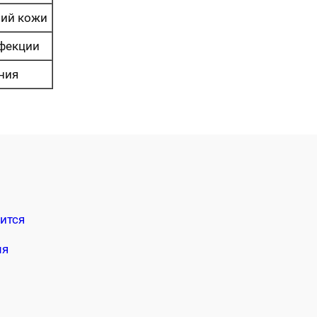
ний кожи
фекции
ния
ится
мя