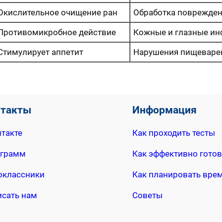
Окислительное очищение ран
Обработка поврежде
Противомикробное действие
Кожные и глазные ин
Стимулирует аппетит
Нарушения пищеваре
нтакты
Информация
такте
Как проходить тесты
еграмм
Как эффективно готов
оклассники
Как планировать вре
исать нам
Советы