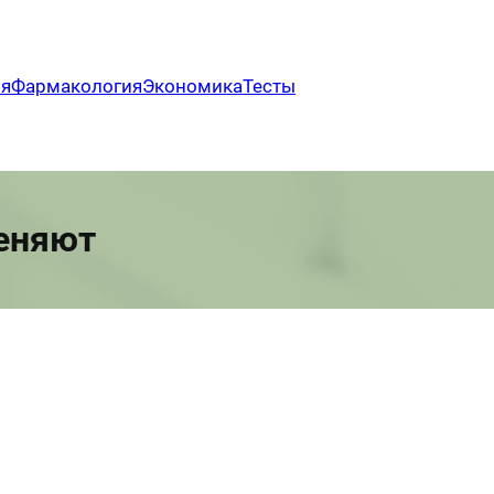
ия
Фармакология
Экономика
Тесты
еняют