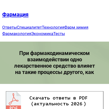
Перейти
к
Фармация
содержимому
Ответы
Специалитет
Технология
Фарм химия
Фармакология
Экономика
Тесты
При фармакодинамическом
взаимодействии одно
лекарственное средство влияет
на такие процессы другого, как