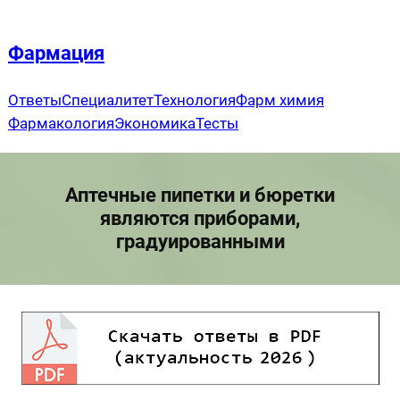
Перейти
к
Фармация
содержимому
Ответы
Специалитет
Технология
Фарм химия
Фармакология
Экономика
Тесты
Аптечные пипетки и бюретки
являются приборами,
градуированными