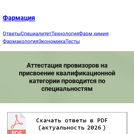
Перейти
к
Фармация
содержимому
Ответы
Специалитет
Технология
Фарм химия
Фармакология
Экономика
Тесты
Аттестация провизоров на
присвоение квалификационной
категории проводится по
специальностям