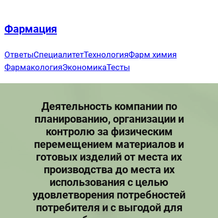
Перейти
к
Фармация
содержимому
Ответы
Специалитет
Технология
Фарм химия
Фармакология
Экономика
Тесты
Деятельность компании по
планированию, организации и
контролю за физическим
перемещением материалов и
готовых изделий от места их
производства до места их
использования с целью
удовлетворения потребностей
потребителя и с выгодой для