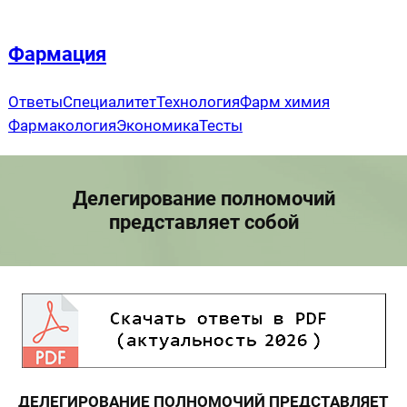
Перейти
к
Фармация
содержимому
Ответы
Специалитет
Технология
Фарм химия
Фармакология
Экономика
Тесты
Делегирование полномочий
представляет собой
ДЕЛЕГИРОВАНИЕ ПОЛНОМОЧИЙ ПРЕДСТАВЛЯЕТ