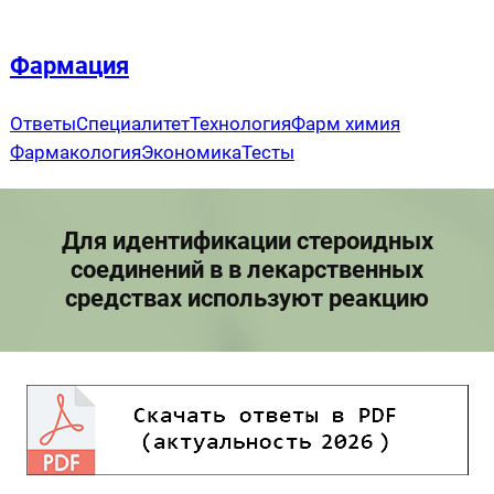
Перейти
к
Фармация
содержимому
Ответы
Специалитет
Технология
Фарм химия
Фармакология
Экономика
Тесты
Для идентификации стероидных
соединений в в лекарственных
средствах используют реакцию