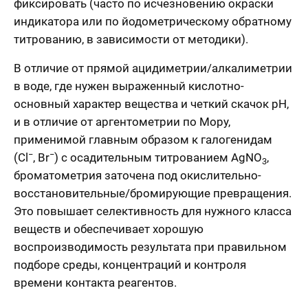
фиксировать (часто по исчезновению окраски
индикатора или по йодометрическому обратному
титрованию, в зависимости от методики).
В отличие от прямой ацидиметрии/алкалиметрии
в воде, где нужен выраженный кислотно-
основный характер вещества и четкий скачок pH,
и в отличие от аргентометрии по Мору,
применимой главным образом к галогенидам
−
−
(Cl
, Br
) с осадительным титрованием AgNO
,
3
броматометрия заточена под окислительно-
восстановительные/бромирующие превращения.
Это повышает селективность для нужного класса
веществ и обеспечивает хорошую
воспроизводимость результата при правильном
подборе среды, концентраций и контроля
времени контакта реагентов.