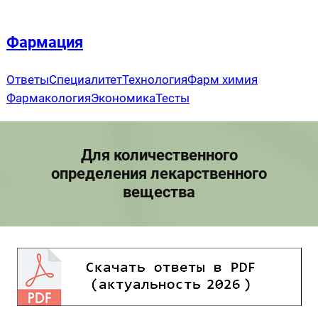
Перейти
к
Фармация
содержимому
Ответы
Специалитет
Технология
Фарм химия
Фармакология
Экономика
Тесты
Для количественного
определения лекарственного
вещества