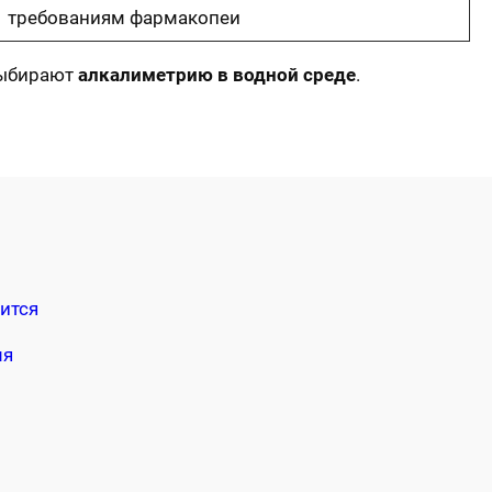
требованиям фармакопеи
выбирают
алкалиметрию в водной среде
.
ится
мя