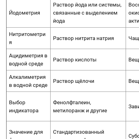
Раствор йода или системы,
Вос
Йодометрия
связанные с выделением
оки
йода
акт
Нитритометри
Раствор нитрита натрия
Чащ
я
Ацидиметрия в
Раствор кислоты
Вещ
водной среде
Алкалиметрия
Раствор щёлочи
Вещ
в водной среде
Выбор
Фенолфталеин,
Зав
индикатора
метилоранж и другие
Значение для
Стандартизованный
Суб