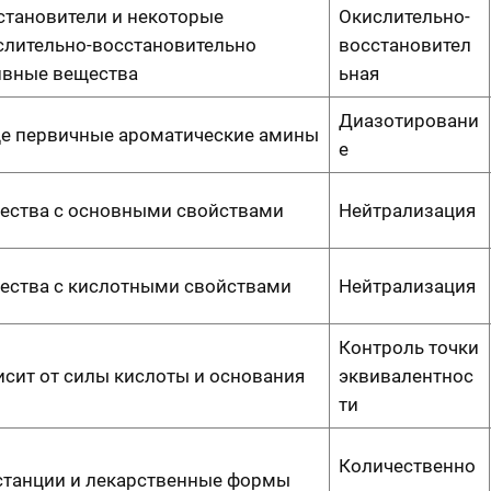
становители и некоторые
Окислительно-
слительно-восстановительно
восстановител
ивные вещества
ьная
Диазотировани
е первичные ароматические амины
е
ества с основными свойствами
Нейтрализация
ества с кислотными свойствами
Нейтрализация
Контроль точки
исит от силы кислоты и основания
эквивалентнос
ти
Количественно
станции и лекарственные формы