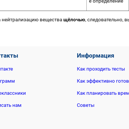
е определение
на нейтрализацию вещества
щёлочью
, следовательно, 
нтакты
Информация
такте
Как проходить тесты
еграмм
Как эффективно готов
оклассники
Как планировать вре
исать нам
Советы