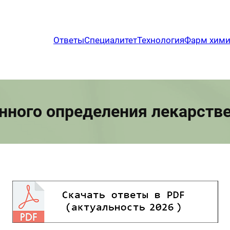
Ответы
Специалитет
Технология
Фарм хим
нного определения лекарств