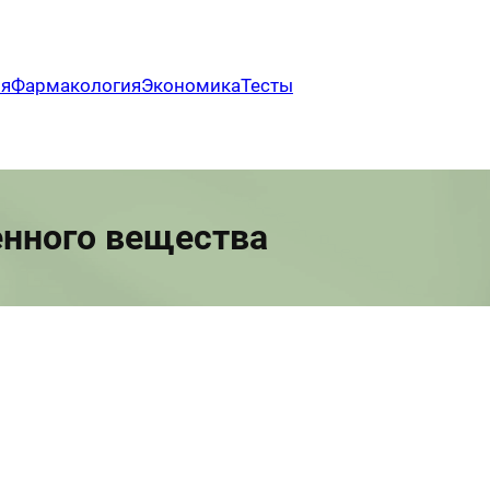
ия
Фармакология
Экономика
Тесты
енного вещества