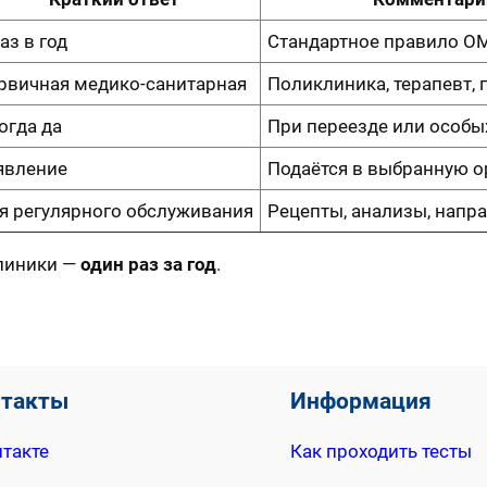
аз в год
Стандартное правило О
рвичная медико-санитарная
Поликлиника, терапевт, 
огда да
При переезде или особы
явление
Подаётся в выбранную 
я регулярного обслуживания
Рецепты, анализы, напр
линики —
один раз за год
.
нтакты
Информация
такте
Как проходить тесты