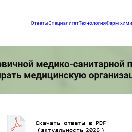
Ответы
Специалитет
Технология
Фарм хим
рвичной медико-санитарной
рать медицинскую организаци