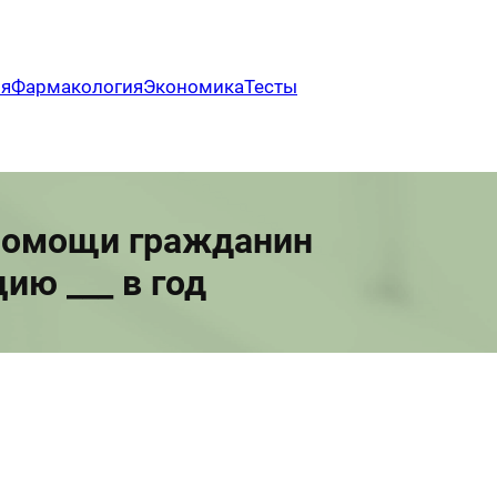
ия
Фармакология
Экономика
Тесты
 помощи гражданин
ю ___ в год