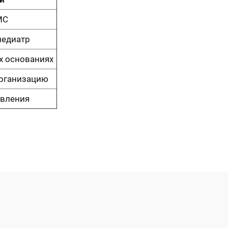
МС
педиатр
х основаниях
организацию
авления