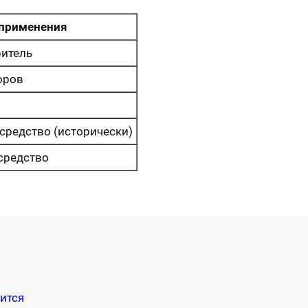
 применения
ритель
оров
 средство (исторически)
средство
ится