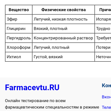
Вещество
Физические свойства
Причи
Эфир
Летучий, низкая плотность
Испаря
Глицерин
Вязкий, плотный
Трудно
Пергидроль
Концентрированный раствор
Требуе
Хлороформ
Летучий, плотный
Потери
Ихтиол
Густой, вязкий
Неточн
Ко
Farmacevtu.RU
Вкон
Онлайн тестирование по всем
фармацевтическим специальностям в режиме
Тел