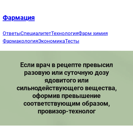
Перейти
к
Фармация
содержимому
Ответы
Специалитет
Технология
Фарм химия
Фармакология
Экономика
Тесты
Если врач в рецепте превысил
разовую или суточную дозу
ядовитого или
сильнодействующего вещества,
оформив превышение
соответствующим образом,
провизор-технолог