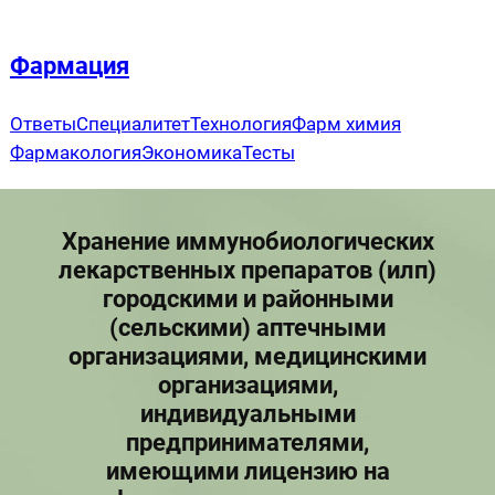
Перейти
к
Фармация
содержимому
Ответы
Специалитет
Технология
Фарм химия
Фармакология
Экономика
Тесты
Хранение иммунобиологических
лекарственных препаратов (илп)
городскими и районными
(сельскими) аптечными
организациями, медицинскими
организациями,
индивидуальными
предпринимателями,
имеющими лицензию на