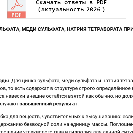
УЛЬФАТА, МЕДИ СУЛЬФАТА, НАТРИЯ ТЕТРАБОРАТА 
воды
. Для цинка сульфата, меди сульфата и натрия тетр
ов, то есть содержат в структуре строго определённо
асса навески внешне остаётся взятой как обычно, но до
получают
завышенный результат
.
бка для веществ, чувствительных к высушиванию: если
держанию безводной соли на единицу массы. Поглощени
оглощение углекислого газа и гидролиз для данной сит