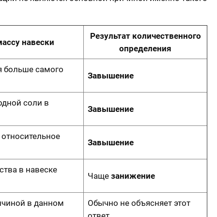
Результат количественного
массу навески
определения
я больше самого
Завышение
одной соли в
Завышение
 относительное
Завышение
тва в навеске
Чаще
занижение
ичиной в данном
Обычно не объясняет этот
ответ