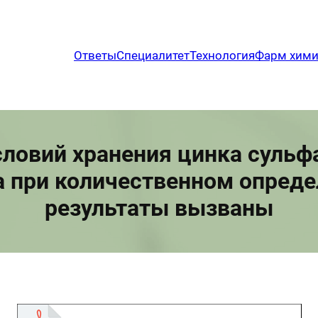
Ответы
Специалитет
Технология
Фарм хим
словий хранения цинка сульфа
а при количественном опре
результаты вызваны