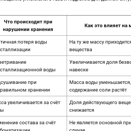
Что происходит при
Как это влияет на 
нарушении хранения
тичная потеря воды
На ту же массу приходитс
сталлизации
вещества
ветривание
Увеличивается доля безв
сталлизационной воды
навеске
сушивание при
Масса воды уменьшается,
равильном хранении
содержание соли растёт
са увеличивается за счёт
Доля действующего вещес
ды
снижается
енение состава за счёт
Не является основной пр
бонатизации
случае