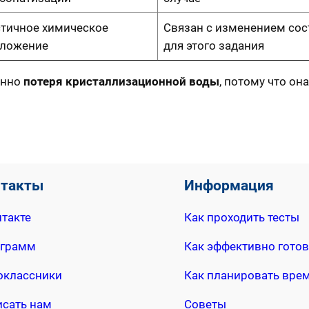
тичное химическое
Связан с изменением сост
зложение
для этого задания
енно
потеря кристаллизационной воды
, потому что о
нтакты
Информация
такте
Как проходить тесты
еграмм
Как эффективно готов
оклассники
Как планировать вре
исать нам
Советы