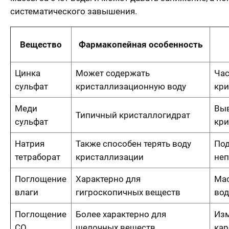
систематического завышения.
Вещество
Фармакопейная особенность
Цинка
Может содержать
Час
сульфат
кристаллизационную воду
кри
Меди
Вы
Типичный кристаллогидрат
сульфат
кри
Натрия
Также способен терять воду
Под
тетраборат
кристаллизации
неп
Поглощение
Характерно для
Мас
влаги
гигроскопичных веществ
во
Поглощение
Более характерно для
Изм
CO₂
щелочных веществ
кар