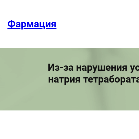
Перейти
к
содержимому
Фармация
Из-за нарушения у
натрия тетраборат