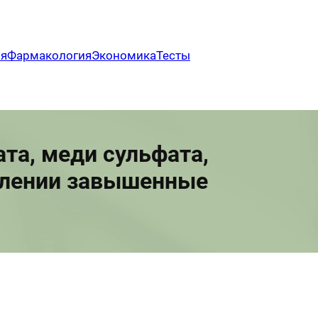
ия
Фармакология
Экономика
Тесты
та, меди сульфата,
делении завышенные