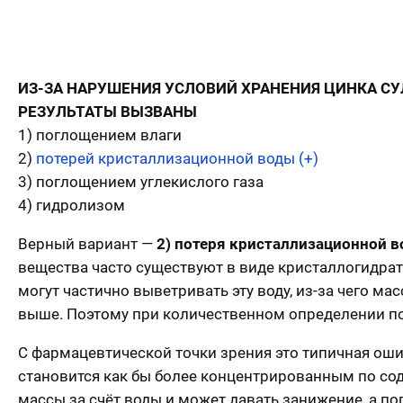
ИЗ-ЗА НАРУШЕНИЯ УСЛОВИЙ ХРАНЕНИЯ ЦИНКА С
РЕЗУЛЬТАТЫ ВЫЗВАНЫ
1) поглощением влаги
2)
потерей кристаллизационной воды (+)
3) поглощением углекислого газа
4) гидролизом
Верный вариант —
2) потеря кристаллизационной 
вещества часто существуют в виде кристаллогидрат
могут частично выветривать эту воду, из-за чего м
выше. Поэтому при количественном определении 
С фармацевтической точки зрения это типичная оши
становится как бы более концентрированным по со
массы за счёт воды и может давать занижение, а п