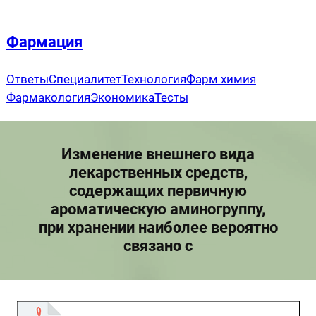
Перейти
к
Фармация
содержимому
Ответы
Специалитет
Технология
Фарм химия
Фармакология
Экономика
Тесты
Изменение внешнего вида
лекарственных средств,
содержащих первичную
ароматическую аминогруппу,
при хранении наиболее вероятно
связано с