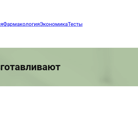
ия
Фармакология
Экономика
Тесты
зготавливают