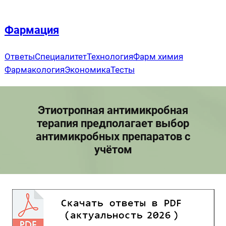
Перейти
к
Фармация
содержимому
Ответы
Специалитет
Технология
Фарм химия
Фармакология
Экономика
Тесты
Этиотропная антимикробная
терапия предполагает выбор
антимикробных препаратов с
учётом