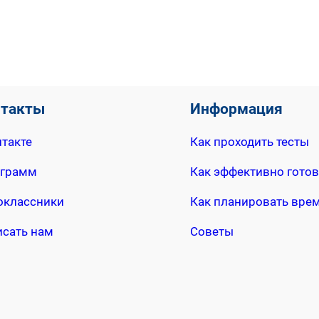
нтакты
Информация
такте
Как проходить тесты
еграмм
Как эффективно готов
оклассники
Как планировать вре
исать нам
Советы