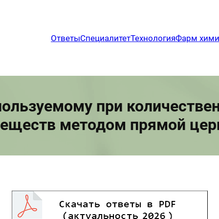
Ответы
Специалитет
Технология
Фарм хим
спользуемому при количестве
еществ методом прямой цер