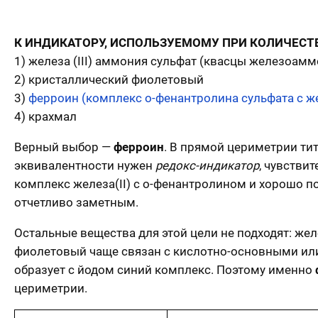
К ИНДИКАТОРУ, ИСПОЛЬЗУЕМОМУ ПРИ КОЛИЧЕС
1) железа (III) аммония сульфат (квасцы железоам
2) кристаллический фиолетовый
3)
ферроин (комплекс о-фенантролина сульфата с жел
4) крахмал
Верный выбор —
ферроин
. В прямой цериметрии ти
эквивалентности нужен
редокс-индикатор
, чувстви
комплекс железа(II) с о-фенантролином и хорошо по
отчетливо заметным.
Остальные вещества для этой цели не подходят: же
фиолетовый чаще связан с кислотно-основными или
образует с йодом синий комплекс. Поэтому именно
цериметрии.