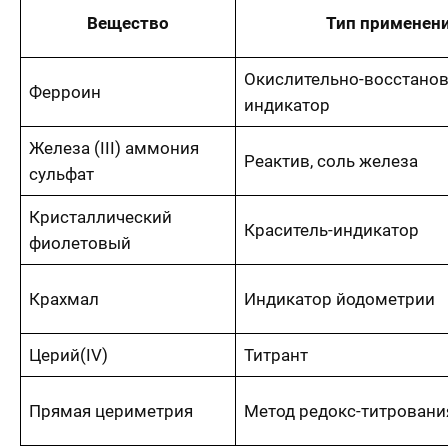
Вещество
Тип применен
Окислительно-восстано
Ферроин
индикатор
Железа (III) аммония
Реактив, соль железа
сульфат
Кристаллический
Краситель-индикатор
фиолетовый
Крахмал
Индикатор йодометрии
Церий(IV)
Титрант
Прямая цериметрия
Метод редокс-титровани