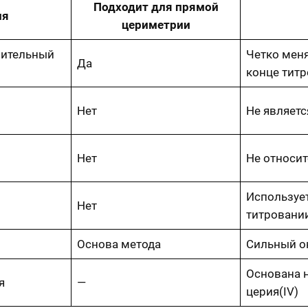
Подходит для прямой
ия
цериметрии
вительный
Четко меня
Да
конце тит
Нет
Не являет
Нет
Не относи
Использует
Нет
титровани
Основа метода
Сильный о
Основана 
я
—
церия(IV)