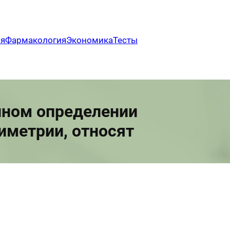
ия
Фармакология
Экономика
Тесты
нном определении
иметрии, относят