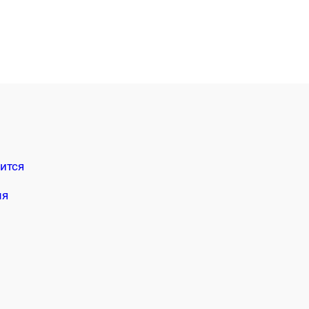
ится
мя