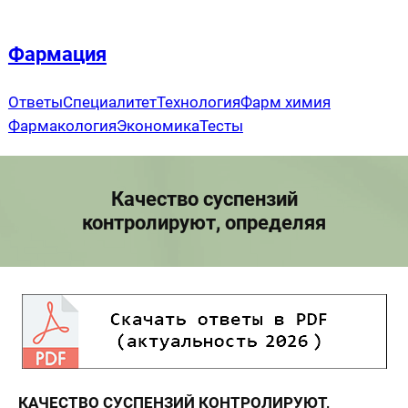
Перейти
к
Фармация
содержимому
Ответы
Специалитет
Технология
Фарм химия
Фармакология
Экономика
Тесты
Качество суспензий
контролируют, определяя
КАЧЕСТВО СУСПЕНЗИЙ КОНТРОЛИРУЮТ,