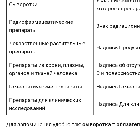
Указание животно
Сыворотки
которого препар
Радиофармацевтические
Знак радиационн
препараты
Лекарственные растительные
Надпись Продук
препараты
Препараты из крови, плазмы,
Надпись об отсут
органов и тканей человека
C и поверхностно
Гомеопатические препараты
Надпись Гомеоп
Препараты для клинических
Надпись Для кли
исследований
Для запоминания удобно так:
сыворотка = обязате
: