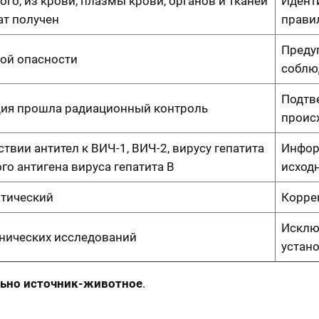
го, из крови, плазмы крови, органов и тканей
Идент
ат получен
прави
Преду
ой опасности
соблю
Подтв
ция прошла радиационный контроль
проис
ствии антител к ВИЧ-1, ВИЧ-2, вирусу гепатита
Инфор
го антигена вируса гепатита B
исход
атический
Корре
Исклю
нических исследований
устан
льно источник-животное
.