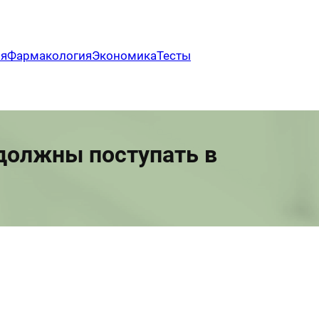
ия
Фармакология
Экономика
Тесты
должны поступать в