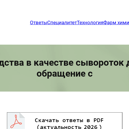
Ответы
Специалитет
Технология
Фарм хим
дства в качестве сывороток 
обращение с