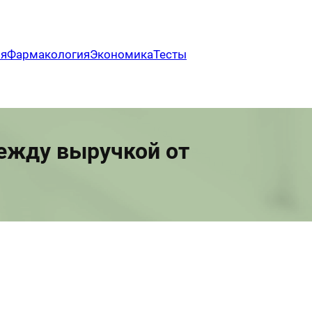
ия
Фармакология
Экономика
Тесты
ежду выручкой от