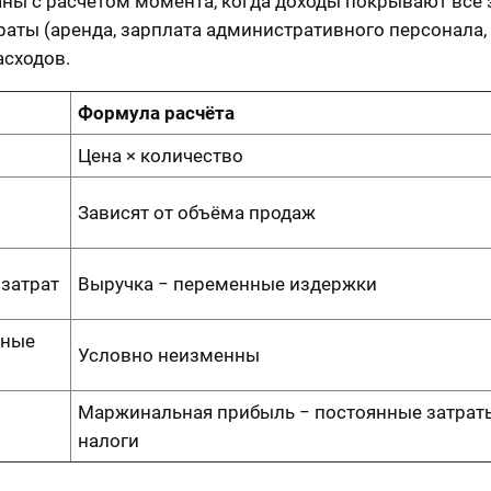
аны с расчётом момента, когда доходы покрывают все 
ты (аренда, зарплата административного персонала,
асходов.
Формула расчёта
Цена × количество
Зависят от объёма продаж
затрат
Выручка − переменные издержки
ьные
Условно неизменны
Маржинальная прибыль − постоянные затрат
налоги