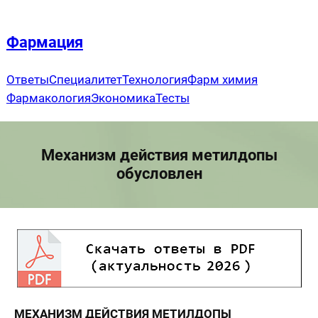
Перейти
к
Фармация
содержимому
Ответы
Специалитет
Технология
Фарм химия
Фармакология
Экономика
Тесты
Механизм действия метилдопы
обусловлен
МЕХАНИЗМ ДЕЙСТВИЯ МЕТИЛДОПЫ