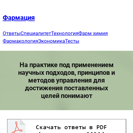
Перейти
к
Фармация
содержимому
Ответы
Специалитет
Технология
Фарм химия
Фармакология
Экономика
Тесты
На практике под применением
научных подходов, принципов и
методов управления для
достижения поставленных
целей понимают