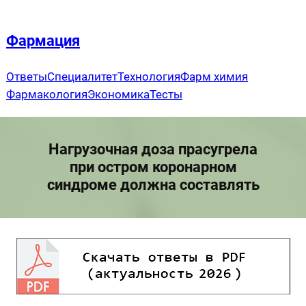
Перейти
к
Фармация
содержимому
Ответы
Специалитет
Технология
Фарм химия
Фармакология
Экономика
Тесты
Нагрузочная доза прасугрела
при остром коронарном
синдроме должна составлять