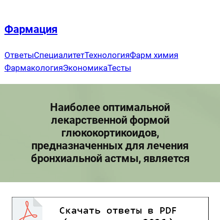
Перейти
к
Фармация
содержимому
Ответы
Специалитет
Технология
Фарм химия
Фармакология
Экономика
Тесты
Наиболее оптимальной
лекарственной формой
глюкокортикоидов,
предназначенных для лечения
бронхиальной астмы, является