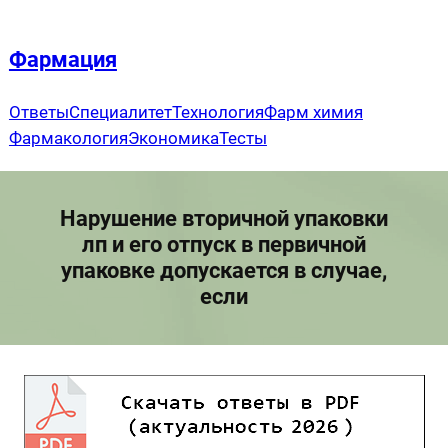
Перейти
к
Фармация
содержимому
Ответы
Специалитет
Технология
Фарм химия
Фармакология
Экономика
Тесты
Нарушение вторичной упаковки
лп и его отпуск в первичной
упаковке допускается в случае,
если