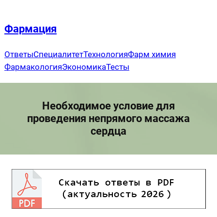
Перейти
к
Фармация
содержимому
Ответы
Специалитет
Технология
Фарм химия
Фармакология
Экономика
Тесты
Необходимое условие для
проведения непрямого массажа
сердца