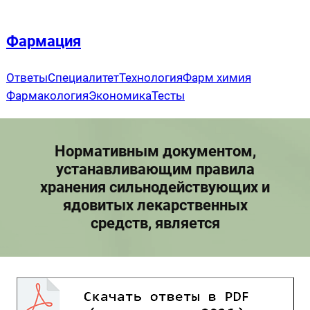
Перейти
к
Фармация
содержимому
Ответы
Специалитет
Технология
Фарм химия
Фармакология
Экономика
Тесты
Нормативным документом,
устанавливающим правила
хранения сильнодействующих и
ядовитых лекарственных
средств, является