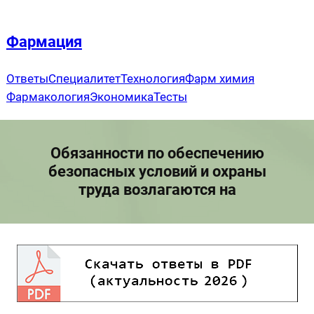
Перейти
к
Фармация
содержимому
Ответы
Специалитет
Технология
Фарм химия
Фармакология
Экономика
Тесты
Обязанности по обеспечению
безопасных условий и охраны
труда возлагаются на