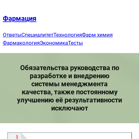
Перейти
к
Фармация
содержимому
Ответы
Специалитет
Технология
Фарм химия
Фармакология
Экономика
Тесты
Обязательства руководства по
разработке и внедрению
системы менеджмента
качества, также постоянному
улучшению её результативности
исключают