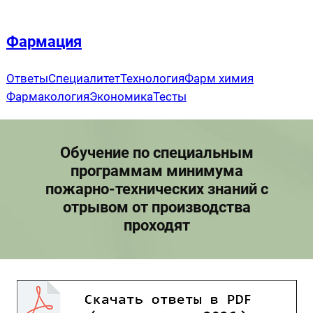
Перейти
к
Фармация
содержимому
Ответы
Специалитет
Технология
Фарм химия
Фармакология
Экономика
Тесты
Обучение по специальным
программам минимума
пожарно-технических знаний с
отрывом от производства
проходят