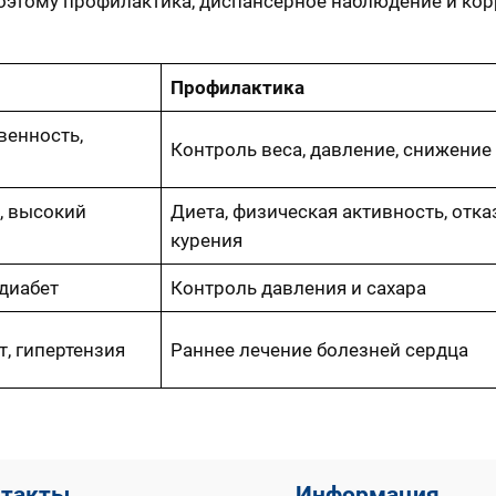
оэтому профилактика, диспансерное наблюдение и ко
Профилактика
венность,
Контроль веса, давление, снижение
, высокий
Диета, физическая активность, отка
курения
 диабет
Контроль давления и сахара
, гипертензия
Раннее лечение болезней сердца
нтакты
Информация