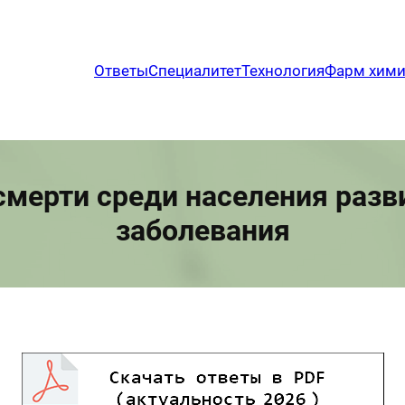
Ответы
Специалитет
Технология
Фарм хим
смерти среди населения разв
заболевания