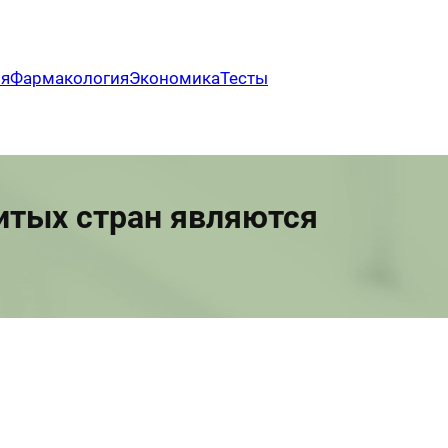
ия
Фармакология
Экономика
Тесты
итых стран являются