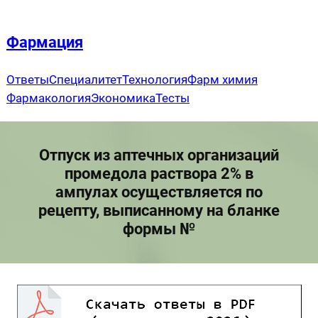
Перейти
к
Фармация
содержимому
Ответы
Специалитет
Технология
Фарм химия
Фармакология
Экономика
Тесты
Отпуск из аптечных организаций
промедола раствора 2% в
ампулах осуществляется по
рецепту, выписанному на бланке
формы №