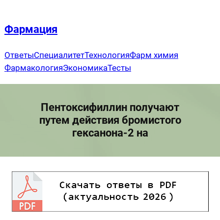
Перейти
к
Фармация
содержимому
Ответы
Специалитет
Технология
Фарм химия
Фармакология
Экономика
Тесты
Пентоксифиллин получают
путем действия бромистого
гексанона-2 на