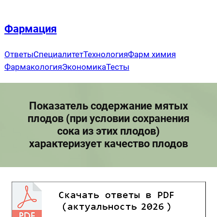
Перейти
к
Фармация
содержимому
Ответы
Специалитет
Технология
Фарм химия
Фармакология
Экономика
Тесты
Показатель содержание мятых
плодов (при условии сохранения
сока из этих плодов)
характеризует качество плодов