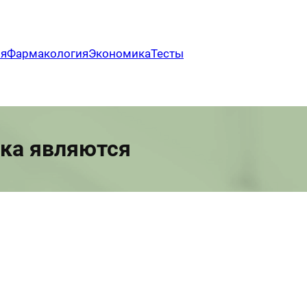
ия
Фармакология
Экономика
Тесты
дка являются