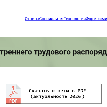
Ответы
Специалитет
Технология
Фарм хим
треннего трудового распоря