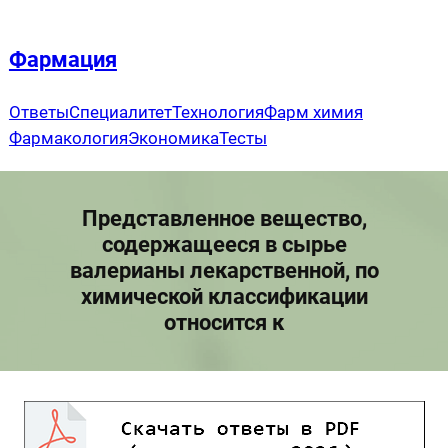
Перейти
к
Фармация
содержимому
Ответы
Специалитет
Технология
Фарм химия
Фармакология
Экономика
Тесты
Представленное вещество,
содержащееся в сырье
валерианы лекарственной, по
химической классификации
относится к