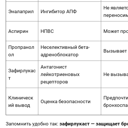
Не являет
Эналаприл
Ингибитор АПФ
переносим
Аспирин
НПВС
Может про
Пропранол
Неселективный бета-
Вызывает 
ол
адреноблокатор
Антагонист
Зафирлукас
лейкотриеновых
Не вызыва
т
рецепторов
Клиническ
Предпочти
Оценка безопасности
ий вывод
бронхоспа
Запомнить удобно так:
зафирлукаст — защищает бро