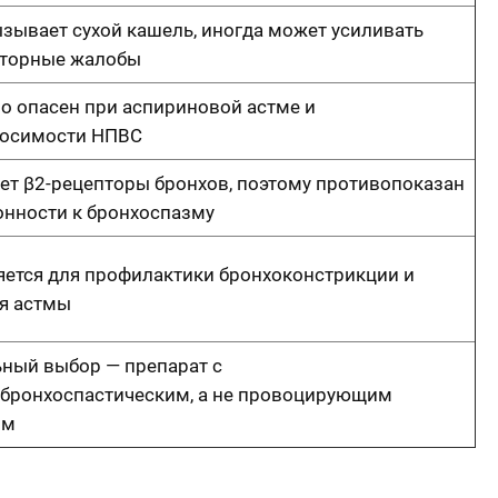
зывает сухой кашель, иногда может усиливать
аторные жалобы
о опасен при аспириновой астме и
носимости НПВС
ет β2-рецепторы бронхов, поэтому противопоказан
онности к бронхоспазму
ется для профилактики бронхоконстрикции и
я астмы
ный выбор — препарат с
бронхоспастическим, а не провоцирующим
ом