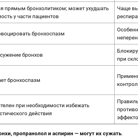
ся прямым бронхолитиком; может ухудшать
Чаще вы
ость у части пациентов
респир
Особенн
воцировать бронхоспазм
непере
Блокиру
сужение бронхов
при скл
Применя
ет бронхоспазм
контрол
Правиль
телен при необходимости избежать
противо
стического действия
эффект
нхи, пропранолол и аспирин — могут их сужать
.