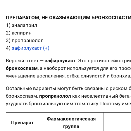
ПРЕПАРАТОМ, НЕ ОКАЗЫВАЮЩИМ БРОНХОСПАСТИЧ
1) эналаприл
2) аспирин
3) пропранолол
4)
зафирлукаст (+)
Верный ответ —
зафирлукаст
. Это противолейкотри
бронхоспазм
, а наоборот используется для его пр
уменьшение воспаления, отёка слизистой и бронхиа
Остальные варианты могут быть связаны с риском 
бронхоспазм,
пропранолол
как неселективный бета
ухудшать бронхиальную симптоматику. Поэтому им
Фармакологическая
Препарат
группа