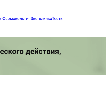
ия
Фармакология
Экономика
Тесты
ского действия,