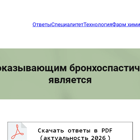
Ответы
Специалитет
Технология
Фарм хим
 оказывающим бронхоспастиче
является