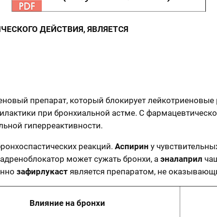
ЕСКОГО ДЕЙСТВИЯ, ЯВЛЯЕТСЯ
еновый препарат, который блокирует лейкотриеновые
офилактики при бронхиальной астме. С фармацевтическо
льной гиперреактивности.
бронхоспастических реакций.
Аспирин
у чувствительны
-адреноблокатор может сужать бронхи, а
эналаприл
чащ
енно
зафирлукаст
является препаратом, не оказывающ
Влияние на бронхи