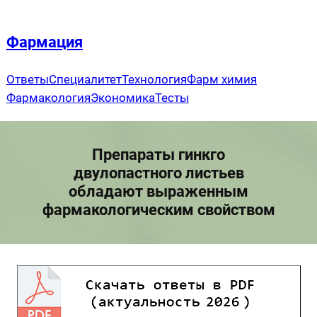
Перейти
к
Фармация
содержимому
Ответы
Специалитет
Технология
Фарм химия
Фармакология
Экономика
Тесты
Препараты гинкго
двулопастного листьев
обладают выраженным
фармакологическим свойством