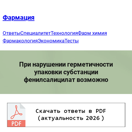
Перейти
к
Фармация
содержимому
Ответы
Специалитет
Технология
Фарм химия
Фармакология
Экономика
Тесты
При нарушении герметичности
упаковки субстанции
фенилсалицилат возможно