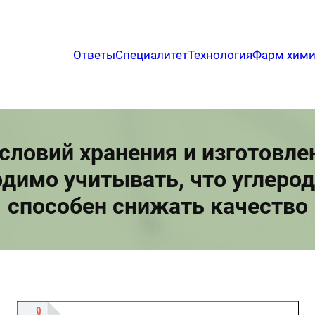
Ответы
Специалитет
Технология
Фарм хим
словий хранения и изготовл
димо учитывать, что углеро
способен снижать качество