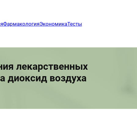
ия
Фармакология
Экономика
Тесты
ения лекарственных
да диоксид воздуха