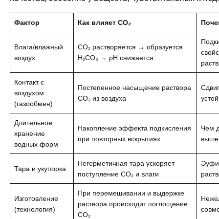
Фактор
Как влияет CO₂
Поче
Подки
Влага/влажный
CO₂ растворяется → образуется
свойс
воздух
H₂CO₃ → pH снижается
раств
Контакт с
Постепенное насыщение раствора
Сдвиг
воздухом
CO₂ из воздуха
устой
(газообмен)
Длительное
Накопление эффекта подкисления
Чем д
хранение
при повторных вскрытиях
выше
водных форм
Негерметичная тара ускоряет
Эуфил
Тара и укупорка
поступление CO₂ и влаги
раств
При перемешивании и выдержке
Изготовление
Неже
раствора происходит поглощение
(технология)
совме
CO₂