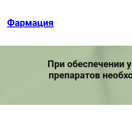
Перейти
к
содержимому
Фармация
При обеспечении у
препаратов необхо