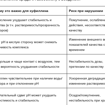
му это важно для эуфиллина
Риск при нарушении
сление ухудшает стабильность и
Помутнение, ослаблен
тва (в т.ч. растворимость/прозрачность
действия, несоответст
оров)
качеству
Изменение внешнего в
 pH в кислую сторону может снижать
показателей качества 
чивость комплекса
временем
ольше и чаще контакт с воздухом, тем
Нестабильность дозы,
 вероятность ухудшения стабильности
претензии по качеству
лин чувствительнее при наличии воды/
Ускоренная деградаци
ора и при отклонении pH
изменение растворимо
лательный сдвиг pH может ухудшить
Осадок/помутнение,
стимость и стабильность
нестабильность при х