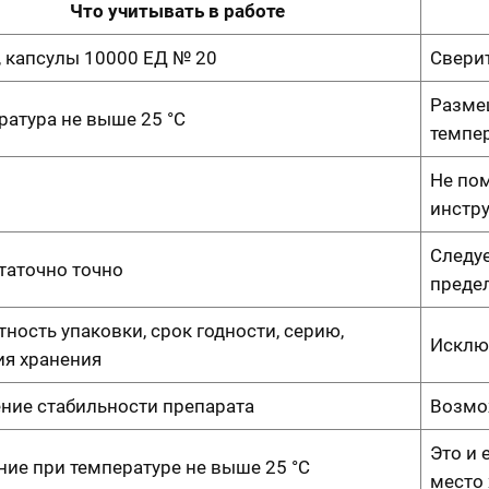
Что учитывать в работе
, капсулы 10000 ЕД № 20
Свери
Размещ
ратура не выше 25 °C
темпе
Не пом
инстр
Следу
таточно точно
преде
ность упаковки, срок годности, серию,
Исклю
ия хранения
ние стабильности препарата
Возмо
Это и 
ние при температуре не выше 25 °C
место