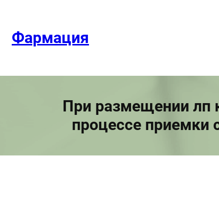
Перейти
к
содержимому
Фармация
При размещении лп к
процессе приемки 