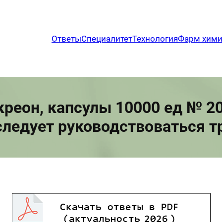
Ответы
Специалитет
Технология
Фарм хим
реон, капсулы 10000 ед № 20
следует руководствоваться т