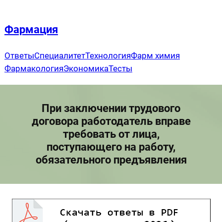
Перейти
к
Фармация
содержимому
Ответы
Специалитет
Технология
Фарм химия
Фармакология
Экономика
Тесты
При заключении трудового
договора работодатель вправе
требовать от лица,
поступающего на работу,
обязательного предъявления