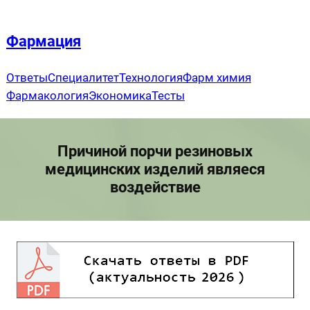
Перейти
к
Фармация
содержимому
Ответы
Специалитет
Технология
Фарм химия
Фармакология
Экономика
Тесты
Причиной порчи резиновых
медицинских изделий являеся
воздействие