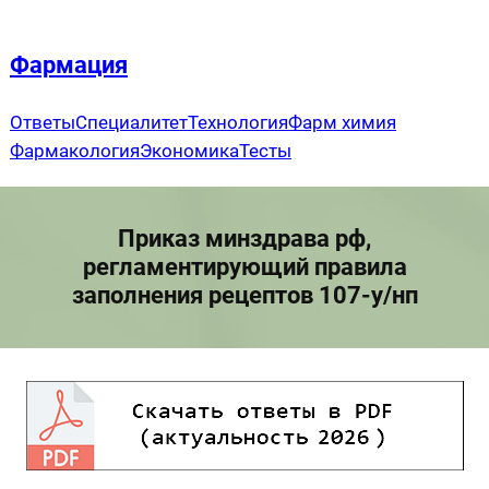
Перейти
к
Фармация
содержимому
Ответы
Специалитет
Технология
Фарм химия
Фармакология
Экономика
Тесты
Приказ минздрава рф,
регламентирующий правила
заполнения рецептов 107-у/нп