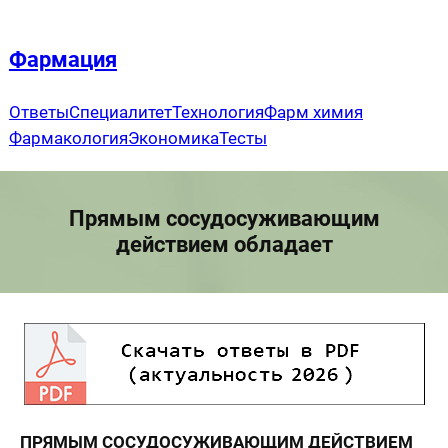
Перейти
к
Фармация
содержимому
Ответы
Специалитет
Технология
Фарм химия
Фармакология
Экономика
Тесты
Прямым сосудосуживающим
действием обладает
ПРЯМЫМ СОСУДОСУЖИВАЮЩИМ ДЕЙСТВИЕМ