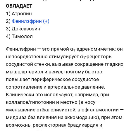
ОБЛАДАЕТ
1) Атропин
2)
Фенилэфрин (+)
3) Доксазозин
4) Тимолол
Фенилэфрин — это прямой α
-адреномиметик: он
1
непосредственно стимулирует α
-рецепторы
1
сосудистой стенки, вызывая сокращение гладких
мышц артериол и венул, поэтому быстро
повышает периферическое сосудистое
сопротивление и артериальное давление.
Клинически это используют, например, при
коллапсе/гипотонии и местно (в носу —
уменьшение отёка слизистой, в офтальмологии —
мидриаз без влияния на аккомодацию), при этом
возможны рефлекторная брадикардия и