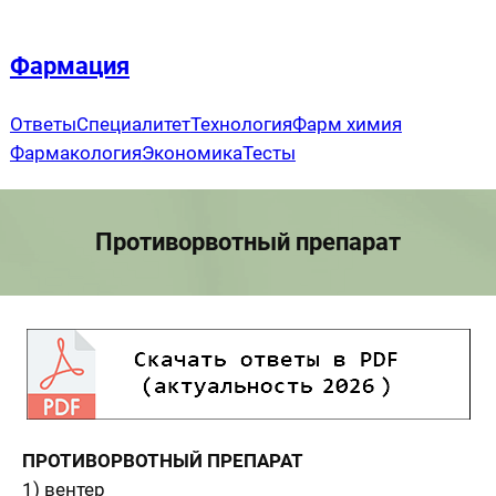
Перейти
к
Фармация
содержимому
Ответы
Специалитет
Технология
Фарм химия
Фармакология
Экономика
Тесты
Противорвотный препарат
ПРОТИВОРВОТНЫЙ ПРЕПАРАТ
1) вентер