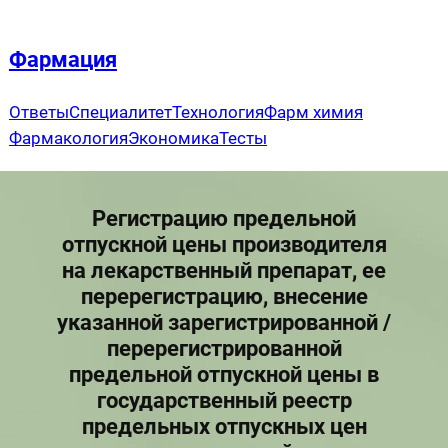
Перейти
к
Фармация
содержимому
Ответы
Специалитет
Технология
Фарм химия
Фармакология
Экономика
Тесты
Регистрацию предельной
отпускной цены производителя
на лекарственный препарат, ее
перерегистрацию, внесение
указанной зарегистрированной /
перерегистрированной
предельной отпускной цены в
государственный реестр
предельных отпускных цен