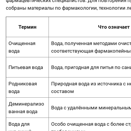
фармацевтических специалистов. Для повторения 
собраны материалы по фармакологии, технологии л
Термин
Что означает
Очищенная
Вода, полученная методами очист
вода
соответствующая фармакопейны
Питьевая вода
Вода, пригодная для питья по с
Родниковая
Природная вода из источника с 
вода
составом
Деминерализо
Вода с удалёнными минеральны
ванная вода
Вода для
Особо очищенная вода с более с