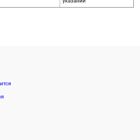
указании
ится
мя