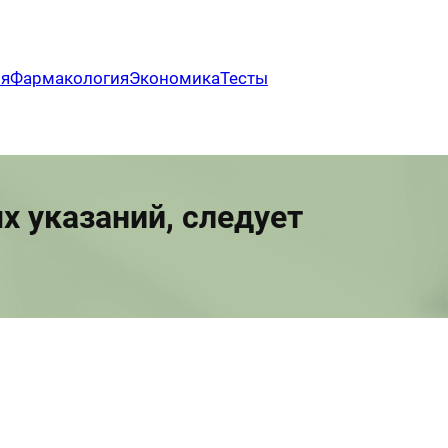
ия
Фармакология
Экономика
Тесты
х указаний, следует