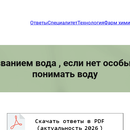
Ответы
Специалитет
Технология
Фарм хим
званием вода , если нет особы
понимать воду