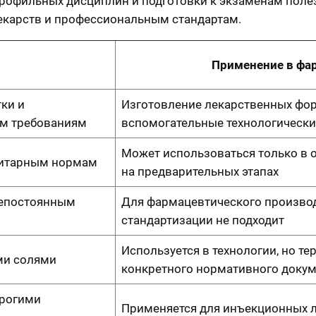
профильных дисциплин и подготовки к экзаменам поле
екарств и профессиональным стандартам.
Применение в фа
ки и
Изготовление лекарственных фор
м требованиям
вспомогательные технологическ
Может использоваться только в о
анитарным нормам
на предварительных этапах
непостоянным
Для фармацевтического производ
стандартизации не подходит
Используется в технологии, но те
ми солями
конкретного нормативного доку
трогими
Применяется для инъекционных 