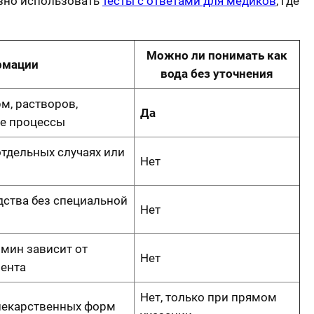
зно использовать
тесты с ответами для медиков
, где
Можно ли понимать как
рмации
вода без уточнения
м, растворов,
Да
ие процессы
тдельных случаях или
Нет
ства без специальной
Нет
рмин зависит от
Нет
мента
Нет, только при прямом
лекарственных форм